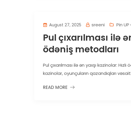
sreeni
Pin UP
August 27, 2025
Pul çıxarılması ilə ə
ödəniş metodları
Pul çıxarılması ilə ən yaxşı kazinolar: Hızlı
kazinolar, oyunçuların qazandıqları vəsaitlə
READ MORE