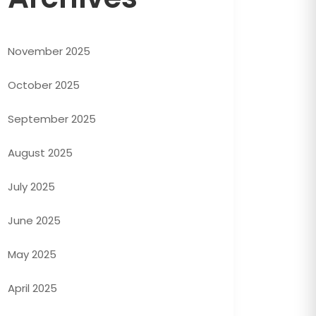
November 2025
October 2025
September 2025
August 2025
July 2025
June 2025
May 2025
April 2025