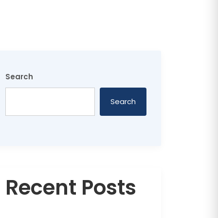
Search
Search
Recent Posts