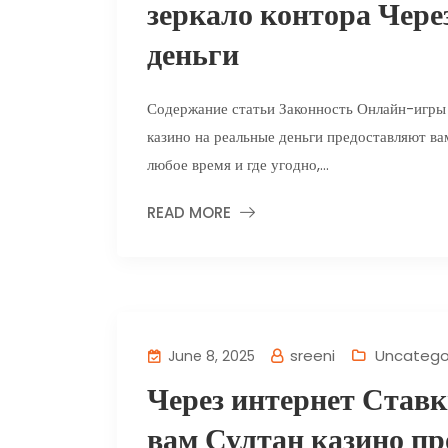
зеркало контора Чере
деньги
Содержание статьи Законность Онлайн-игры
казино на реальные деньги предоставляют в
любое время и где угодно,...
READ MORE
sreeni
Uncatego
June 8, 2025
Через интернет Ставк
вам Султан казино пр