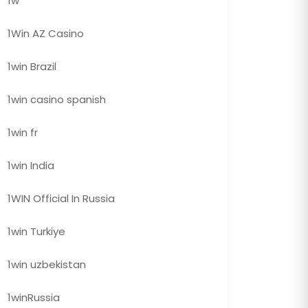
1w
1Win AZ Casino
1win Brazil
1win casino spanish
1win fr
1win India
1WIN Official In Russia
1win Turkiye
1win uzbekistan
1winRussia