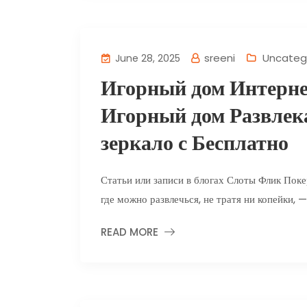
sreeni
Uncateg
June 28, 2025
Игорный дом Интерне
Игорный дом Развлек
зеркало с Бесплатно
Статьи или записи в блогах Слоты Флик Поке
где можно развлечься, не тратя ни копейки, —
READ MORE