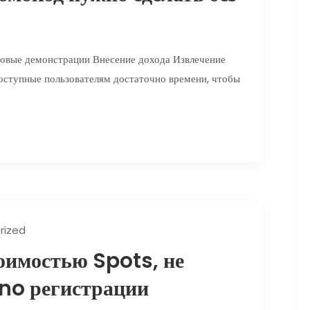
товые демонстрации Внесение дохода Извлечение
оступные пользователям достаточно времени, чтобы
rized
оимостью Spots, не
no регистрации