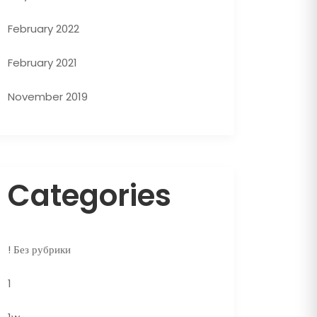
February 2022
February 2021
November 2019
Categories
! Без рубрики
1